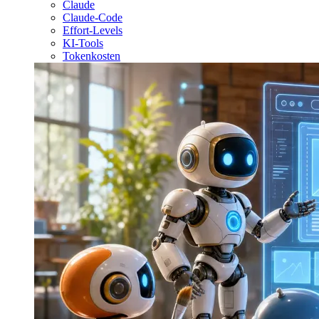
Claude
Claude-Code
Effort-Levels
KI-Tools
Tokenkosten