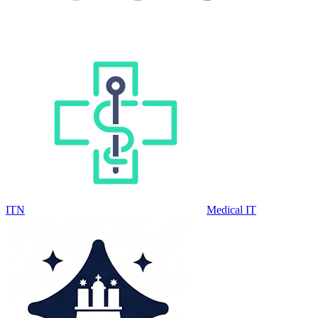
ITN
Medical IT