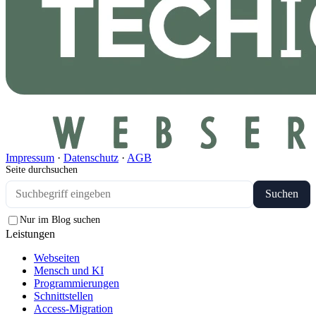
Impressum
·
Datenschutz
·
AGB
Seite durchsuchen
Suchen
Nur im Blog suchen
Leistungen
Webseiten
Mensch und KI
Programmierungen
Schnittstellen
Access-Migration