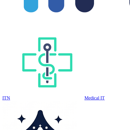
ITN
Medical IT