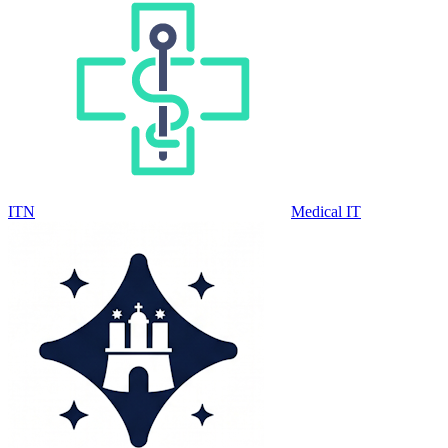
ITN
Medical IT