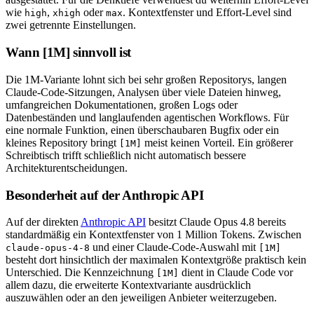
wie
,
oder
. Kontextfenster und Effort-Level sind
high
xhigh
max
zwei getrennte Einstellungen.
Wann [1M] sinnvoll ist
Die 1M-Variante lohnt sich bei sehr großen Repositorys, langen
Claude-Code-Sitzungen, Analysen über viele Dateien hinweg,
umfangreichen Dokumentationen, großen Logs oder
Datenbeständen und langlaufenden agentischen Workflows. Für
eine normale Funktion, einen überschaubaren Bugfix oder ein
kleines Repository bringt
meist keinen Vorteil. Ein größerer
[1M]
Schreibtisch trifft schließlich nicht automatisch bessere
Architekturentscheidungen.
Besonderheit auf der Anthropic API
Auf der direkten
Anthropic API
besitzt Claude Opus 4.8 bereits
standardmäßig ein Kontextfenster von 1 Million Tokens. Zwischen
und einer Claude-Code-Auswahl mit
claude-opus-4-8
[1M]
besteht dort hinsichtlich der maximalen Kontextgröße praktisch kein
Unterschied. Die Kennzeichnung
dient in Claude Code vor
[1M]
allem dazu, die erweiterte Kontextvariante ausdrücklich
auszuwählen oder an den jeweiligen Anbieter weiterzugeben.