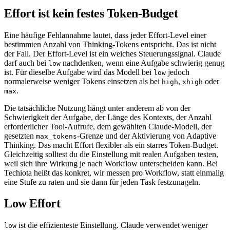
Effort ist kein festes Token-Budget
Eine häufige Fehlannahme lautet, dass jeder Effort-Level einer
bestimmten Anzahl von Thinking-Tokens entspricht. Das ist nicht
der Fall. Der Effort-Level ist ein weiches Steuerungssignal. Claude
darf auch bei
nachdenken, wenn eine Aufgabe schwierig genug
low
ist. Für dieselbe Aufgabe wird das Modell bei
jedoch
low
normalerweise weniger Tokens einsetzen als bei
,
oder
high
xhigh
.
max
Die tatsächliche Nutzung hängt unter anderem ab von der
Schwierigkeit der Aufgabe, der Länge des Kontexts, der Anzahl
erforderlicher Tool-Aufrufe, dem gewählten Claude-Modell, der
gesetzten
-Grenze und der Aktivierung von Adaptive
max_tokens
Thinking. Das macht Effort flexibler als ein starres Token-Budget.
Gleichzeitig solltest du die Einstellung mit realen Aufgaben testen,
weil sich ihre Wirkung je nach Workflow unterscheiden kann. Bei
Techiota heißt das konkret, wir messen pro Workflow, statt einmalig
eine Stufe zu raten und sie dann für jeden Task festzunageln.
Low Effort
ist die effizienteste Einstellung. Claude verwendet weniger
low