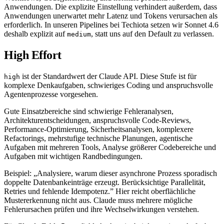
Anwendungen. Die explizite Einstellung verhindert außerdem, dass
Anwendungen unerwartet mehr Latenz und Tokens verursachen als
erforderlich. In unseren Pipelines bei Techiota setzen wir Sonnet 4.6
deshalb explizit auf
, statt uns auf den Default zu verlassen.
medium
High Effort
ist der Standardwert der Claude API. Diese Stufe ist für
high
komplexe Denkaufgaben, schwieriges Coding und anspruchsvolle
Agentenprozesse vorgesehen.
Gute Einsatzbereiche sind schwierige Fehleranalysen,
Architekturentscheidungen, anspruchsvolle Code-Reviews,
Performance-Optimierung, Sicherheitsanalysen, komplexere
Refactorings, mehrstufige technische Planungen, agentische
Aufgaben mit mehreren Tools, Analyse größerer Codebereiche und
Aufgaben mit wichtigen Randbedingungen.
Beispiel: „Analysiere, warum dieser asynchrone Prozess sporadisch
doppelte Datenbankeinträge erzeugt. Berücksichtige Parallelität,
Retries und fehlende Idempotenz.” Hier reicht oberflächliche
Mustererkennung nicht aus. Claude muss mehrere mögliche
Fehlerursachen prüfen und ihre Wechselwirkungen verstehen.