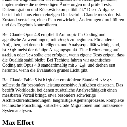
implementiere die notwendigen Änderungen und prüfe Tests,
Datenmigration und Rückwärtskompatibilität.” Diese Aufgabe
besteht nicht aus einem einzigen Denkschritt. Claude muss den Ist-
Zustand verstehen, einen Plan entwickeln, Änderungen durchführen
und das Ergebnis kontrollieren.
Bei Claude Opus 4.8 empfiehlt Anthropic für Coding und
agentische Anwendungen, mit
zu beginnen. Für andere
xhigh
Aufgaben, bei denen Intelligenz und Analysequalität wichtig sind,
ist
meist der richtige Ausgangspunkt. Eine Reduzierung auf
high
oder
sollte erst erfolgen, wenn eigene Tests zeigen, dass
medium
low
die Qualität stabil bleibt. Bei Techiota fahren wir agentisches
Coding mit Opus 4.8 standardmäßig mit
und drehen erst
xhigh
herunter, wenn die Evaluation grünes Licht gibt.
Bei Claude Fable 5 ist
der empfohlene Standard.
high
xhigh
solltest du für besonders leistungssensitive Aufgaben einsetzen. Das
betrifft Workloads, bei denen zusätzliche Analysefähigkeit einen
messbaren Vorteil bringt, etwa besonders schwierige
Architekturentscheidungen, langfristige Agentenprozesse, komplexe
technische Forschung, kritische Code-Migrationen und umfassende
Systemanalysen.
Max Effort