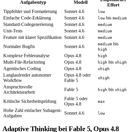
Aufgabentyp
Modell
Effort
Tippfehler und Formatierung
Sonnet 4.6
low
Einfache Code-Erklärung
Sonnet 4.6
bis
low
medium
Standard-Codegenerierung
Sonnet 4.6
medium
Unit-Tests
Sonnet 4.6
medium
Feature mit klarer Spezifikation
Sonnet 4.6
medium
bis
medium
Normaler Bugfix
Sonnet 4.6
high
Komplexe Fehleranalyse
Opus 4.8
high
Multi-File-Refactoring
Opus 4.8
bis
high
xhigh
Agentisches Coding
Opus 4.8
xhigh
Langlaufender autonomer
Opus 4.8 oder
xhigh
Workflow
Fable 5
Anspruchsvolle
Fable 5
bis
high
xhigh
Architekturarbeit
Fable 5 oder
Kritische Sicherheitsprüfung
max
Opus 4.8
Hohe Zahl einfacher Subagent-
Sonnet 4.6
low
Aufgaben
Adaptive Thinking bei Fable 5, Opus 4.8