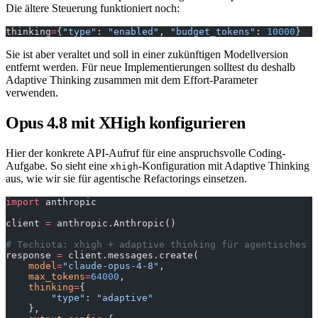
Die ältere Steuerung funktioniert noch:
thinking
=
{
"type"
: 
"enabled"
, 
"budget_tokens"
: 
10000
}
Sie ist aber veraltet und soll in einer zukünftigen Modellversion
entfernt werden. Für neue Implementierungen solltest du deshalb
Adaptive Thinking zusammen mit dem Effort-Parameter
verwenden.
Opus 4.8 mit XHigh konfigurieren
Hier der konkrete API-Aufruf für eine anspruchsvolle Coding-
Aufgabe. So sieht eine
-Konfiguration mit Adaptive Thinking
xhigh
aus, wie wir sie für agentische Refactorings einsetzen.
import
 anthropic
client 
=
 anthropic.Anthropic()
# Techiota: xhigh + adaptive thinking für agentisches R
response 
=
 client.messages.create(
    model
=
"claude-opus-4-8"
,
    max_tokens
=
64000
,
    thinking
=
{
        "type"
: 
"adaptive"
    },