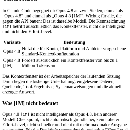
In Claude Code begegnet dir Opus 4.8 an zwei Stellen, einmal als
„Opus 4.8” und einmal als „Opus 4.8 [1M]”. Wichtig für alle, die
gegen die API bauen: Das ist dasselbe Modell. Die Kennzeichnung
betrifft ausschließlich das Kontextfenster, nicht die Intelligenz
[1M]
und nicht den Effort-Level.
Variante
Bedeutung
Nutzt die für Konto, Plattform und Anbieter vorgesehene
Opus 4.8
Standard-Kontextkonfiguration
Opus 4.8
Fordert ausdrücklich ein Kontextfenster von bis zu 1
[1M]
Million Tokens an
Das Kontextfenster ist der Arbeitsspeicher der laufenden Sitzung.
Darin liegen die bisherige Unterhaltung, eingelesene Dateien,
Quellcode, Tool-Ergebnisse, Systemanweisungen und die aktuell
erzeugte Antwort.
Was [1M] nicht bedeutet
Opus 4.8
ist nicht intelligenter als Opus 4.8, kein anderer
[1M]
Modell-Checkpoint, nicht automatisch gründlicher, kein höherer
Effort-Level, nicht schneller und nicht mit mehr maximaler Ausgabe
ausgestattet. Für die Denktiefe verwendest du weiterhin Effort-Level