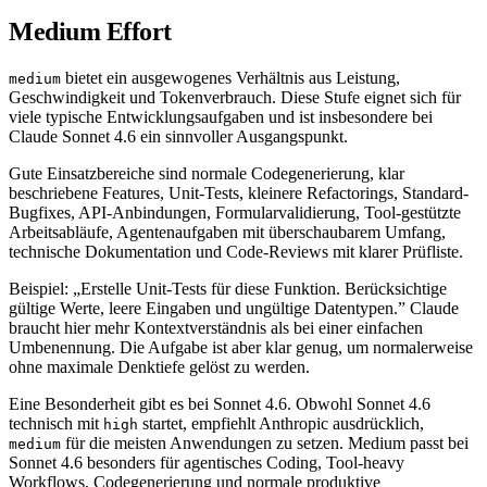
Medium Effort
bietet ein ausgewogenes Verhältnis aus Leistung,
medium
Geschwindigkeit und Tokenverbrauch. Diese Stufe eignet sich für
viele typische Entwicklungsaufgaben und ist insbesondere bei
Claude Sonnet 4.6 ein sinnvoller Ausgangspunkt.
Gute Einsatzbereiche sind normale Codegenerierung, klar
beschriebene Features, Unit-Tests, kleinere Refactorings, Standard-
Bugfixes, API-Anbindungen, Formularvalidierung, Tool-gestützte
Arbeitsabläufe, Agentenaufgaben mit überschaubarem Umfang,
technische Dokumentation und Code-Reviews mit klarer Prüfliste.
Beispiel: „Erstelle Unit-Tests für diese Funktion. Berücksichtige
gültige Werte, leere Eingaben und ungültige Datentypen.” Claude
braucht hier mehr Kontextverständnis als bei einer einfachen
Umbenennung. Die Aufgabe ist aber klar genug, um normalerweise
ohne maximale Denktiefe gelöst zu werden.
Eine Besonderheit gibt es bei Sonnet 4.6. Obwohl Sonnet 4.6
technisch mit
startet, empfiehlt Anthropic ausdrücklich,
high
für die meisten Anwendungen zu setzen. Medium passt bei
medium
Sonnet 4.6 besonders für agentisches Coding, Tool-heavy
Workflows, Codegenerierung und normale produktive