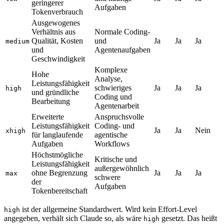
geringerer
Aufgaben
Tokenverbrauch
Ausgewogenes
Verhältnis aus
Normale Coding-
Qualität, Kosten
und
Ja
Ja
Ja
medium
und
Agentenaufgaben
Geschwindigkeit
Komplexe
Hohe
Analyse,
Leistungsfähigkeit
schwieriges
Ja
Ja
Ja
high
und gründliche
Coding und
Bearbeitung
Agentenarbeit
Erweiterte
Anspruchsvolle
Leistungsfähigkeit
Coding- und
Ja
Ja
Nein
xhigh
für langlaufende
agentische
Aufgaben
Workflows
Höchstmögliche
Kritische und
Leistungsfähigkeit
außergewöhnlich
ohne Begrenzung
Ja
Ja
Ja
max
schwere
der
Aufgaben
Tokenbereitschaft
ist der allgemeine Standardwert. Wird kein Effort-Level
high
angegeben, verhält sich Claude so, als wäre
gesetzt. Das heißt
high