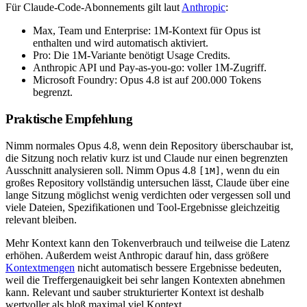
Für Claude-Code-Abonnements gilt laut
Anthropic
:
Max, Team und Enterprise: 1M-Kontext für Opus ist
enthalten und wird automatisch aktiviert.
Pro: Die 1M-Variante benötigt Usage Credits.
Anthropic API und Pay-as-you-go: voller 1M-Zugriff.
Microsoft Foundry: Opus 4.8 ist auf 200.000 Tokens
begrenzt.
Praktische Empfehlung
Nimm normales Opus 4.8, wenn dein Repository überschaubar ist,
die Sitzung noch relativ kurz ist und Claude nur einen begrenzten
Ausschnitt analysieren soll. Nimm Opus 4.8
, wenn du ein
[1M]
großes Repository vollständig untersuchen lässt, Claude über eine
lange Sitzung möglichst wenig verdichten oder vergessen soll und
viele Dateien, Spezifikationen und Tool-Ergebnisse gleichzeitig
relevant bleiben.
Mehr Kontext kann den Tokenverbrauch und teilweise die Latenz
erhöhen. Außerdem weist Anthropic darauf hin, dass größere
Kontextmengen
nicht automatisch bessere Ergebnisse bedeuten,
weil die Treffergenauigkeit bei sehr langen Kontexten abnehmen
kann. Relevant und sauber strukturierter Kontext ist deshalb
wertvoller als bloß maximal viel Kontext.