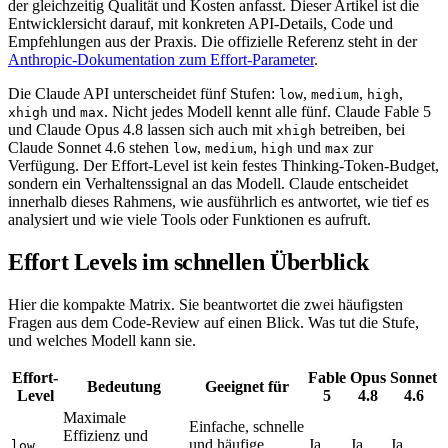
der gleichzeitig Qualität und Kosten anfasst. Dieser Artikel ist die
Entwicklersicht darauf, mit konkreten API-Details, Code und
Empfehlungen aus der Praxis. Die offizielle Referenz steht in der
Anthropic-Dokumentation zum Effort-Parameter
.
Die Claude API unterscheidet fünf Stufen:
,
,
,
low
medium
high
und
. Nicht jedes Modell kennt alle fünf. Claude Fable 5
xhigh
max
und Claude Opus 4.8 lassen sich auch mit
betreiben, bei
xhigh
Claude Sonnet 4.6 stehen
,
,
und
zur
low
medium
high
max
Verfügung. Der Effort-Level ist kein festes Thinking-Token-Budget,
sondern ein Verhaltenssignal an das Modell. Claude entscheidet
innerhalb dieses Rahmens, wie ausführlich es antwortet, wie tief es
analysiert und wie viele Tools oder Funktionen es aufruft.
Effort Levels im schnellen Überblick
Hier die kompakte Matrix. Sie beantwortet die zwei häufigsten
Fragen aus dem Code-Review auf einen Blick. Was tut die Stufe,
und welches Modell kann sie.
Effort-
Fable
Opus
Sonnet
Bedeutung
Geeignet für
Level
5
4.8
4.6
Maximale
Einfache, schnelle
Effizienz und
und häufige
Ja
Ja
Ja
low