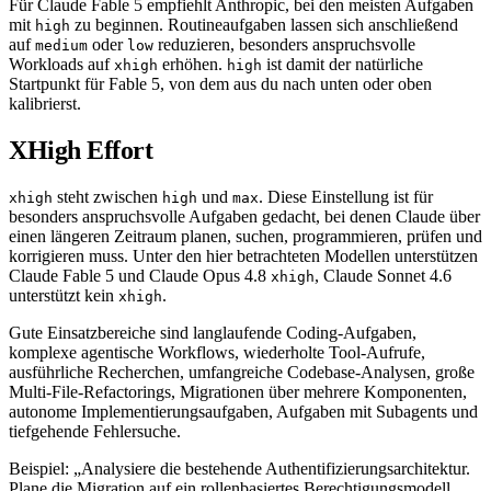
Für Claude Fable 5 empfiehlt Anthropic, bei den meisten Aufgaben
mit
zu beginnen. Routineaufgaben lassen sich anschließend
high
auf
oder
reduzieren, besonders anspruchsvolle
medium
low
Workloads auf
erhöhen.
ist damit der natürliche
xhigh
high
Startpunkt für Fable 5, von dem aus du nach unten oder oben
kalibrierst.
XHigh Effort
steht zwischen
und
. Diese Einstellung ist für
xhigh
high
max
besonders anspruchsvolle Aufgaben gedacht, bei denen Claude über
einen längeren Zeitraum planen, suchen, programmieren, prüfen und
korrigieren muss. Unter den hier betrachteten Modellen unterstützen
Claude Fable 5 und Claude Opus 4.8
, Claude Sonnet 4.6
xhigh
unterstützt kein
.
xhigh
Gute Einsatzbereiche sind langlaufende Coding-Aufgaben,
komplexe agentische Workflows, wiederholte Tool-Aufrufe,
ausführliche Recherchen, umfangreiche Codebase-Analysen, große
Multi-File-Refactorings, Migrationen über mehrere Komponenten,
autonome Implementierungsaufgaben, Aufgaben mit Subagents und
tiefgehende Fehlersuche.
Beispiel: „Analysiere die bestehende Authentifizierungsarchitektur.
Plane die Migration auf ein rollenbasiertes Berechtigungsmodell,