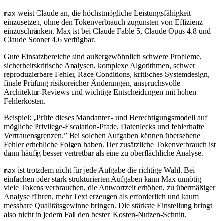
weist Claude an, die höchstmögliche Leistungsfähigkeit
max
einzusetzen, ohne den Tokenverbrauch zugunsten von Effizienz
einzuschränken. Max ist bei Claude Fable 5, Claude Opus 4.8 und
Claude Sonnet 4.6 verfügbar.
Gute Einsatzbereiche sind außergewöhnlich schwere Probleme,
sicherheitskritische Analysen, komplexe Algorithmen, schwer
reproduzierbare Fehler, Race Conditions, kritisches Systemdesign,
finale Prüfung risikoreicher Änderungen, anspruchsvolle
Architektur-Reviews und wichtige Entscheidungen mit hohen
Fehlerkosten.
Beispiel: „Prüfe dieses Mandanten- und Berechtigungsmodell auf
mögliche Privilege-Escalation-Pfade, Datenlecks und fehlerhafte
Vertrauensgrenzen.” Bei solchen Aufgaben können übersehene
Fehler erhebliche Folgen haben. Der zusätzliche Tokenverbrauch ist
dann häufig besser vertretbar als eine zu oberflächliche Analyse.
ist trotzdem nicht für jede Aufgabe die richtige Wahl. Bei
max
einfachen oder stark strukturierten Aufgaben kann Max unnötig
viele Tokens verbrauchen, die Antwortzeit erhöhen, zu übermäßiger
Analyse führen, mehr Text erzeugen als erforderlich und kaum
messbare Qualitätsgewinne bringen. Die stärkste Einstellung bringt
also nicht in jedem Fall den besten Kosten-Nutzen-Schnitt.