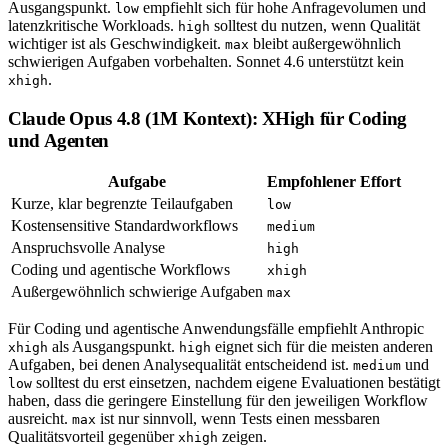
Ausgangspunkt.
empfiehlt sich für hohe Anfragevolumen und
low
latenzkritische Workloads.
solltest du nutzen, wenn Qualität
high
wichtiger ist als Geschwindigkeit.
bleibt außergewöhnlich
max
schwierigen Aufgaben vorbehalten. Sonnet 4.6 unterstützt kein
.
xhigh
Claude Opus 4.8 (1M Kontext): XHigh für Coding
und Agenten
Aufgabe
Empfohlener Effort
Kurze, klar begrenzte Teilaufgaben
low
Kostensensitive Standardworkflows
medium
Anspruchsvolle Analyse
high
Coding und agentische Workflows
xhigh
Außergewöhnlich schwierige Aufgaben
max
Für Coding und agentische Anwendungsfälle empfiehlt Anthropic
als Ausgangspunkt.
eignet sich für die meisten anderen
xhigh
high
Aufgaben, bei denen Analysequalität entscheidend ist.
und
medium
solltest du erst einsetzen, nachdem eigene Evaluationen bestätigt
low
haben, dass die geringere Einstellung für den jeweiligen Workflow
ausreicht.
ist nur sinnvoll, wenn Tests einen messbaren
max
Qualitätsvorteil gegenüber
zeigen.
xhigh