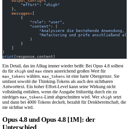
    output_config
=
{
        "effort"
: 
"xhigh"
    },
    messages
=
[
        {
            "role"
: 
"user"
,
            "content"
: (
                "Analysiere die bestehende Anwendung, p
                "Refactoring und prüfe anschließend all
            )
        }
    ]
)
print
(response.content)
Ein Detail, das im Alltag immer wieder beißt: Bei Opus 4.8 solltest
du für
und
einen ausreichend großen Wert für
xhigh
max
wählen.
ist eine harte Obergrenze. Sie
max_tokens
max_tokens
umfasst sowohl die Thinking-Tokens als auch den sichtbaren
Antworttext. Ein hoher Effort-Level kann seine Wirkung nicht
vollständig entfalten, wenn die Ausgabe frühzeitig durch ein zu
niedriges
-Limit abgeschnitten wird. Wer
setzt
max_tokens
xhigh
und dann bei 4000 Tokens deckelt, bezahlt für Denkbereitschaft, die
nie sichtbar wird.
Opus 4.8 und Opus 4.8 [1M]: der
Unterschied