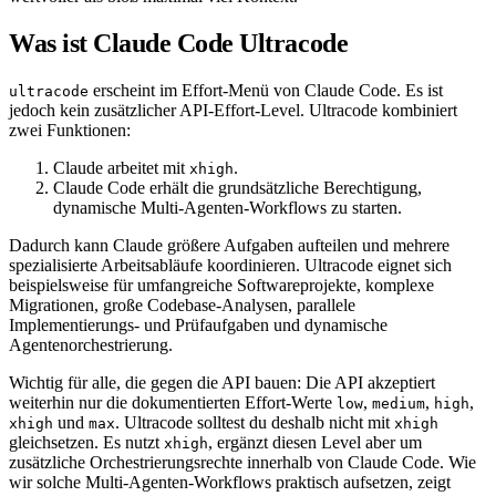
Was ist Claude Code Ultracode
erscheint im Effort-Menü von Claude Code. Es ist
ultracode
jedoch kein zusätzlicher API-Effort-Level. Ultracode kombiniert
zwei Funktionen:
Claude arbeitet mit
.
xhigh
Claude Code erhält die grundsätzliche Berechtigung,
dynamische Multi-Agenten-Workflows zu starten.
Dadurch kann Claude größere Aufgaben aufteilen und mehrere
spezialisierte Arbeitsabläufe koordinieren. Ultracode eignet sich
beispielsweise für umfangreiche Softwareprojekte, komplexe
Migrationen, große Codebase-Analysen, parallele
Implementierungs- und Prüfaufgaben und dynamische
Agentenorchestrierung.
Wichtig für alle, die gegen die API bauen: Die API akzeptiert
weiterhin nur die dokumentierten Effort-Werte
,
,
,
low
medium
high
und
. Ultracode solltest du deshalb nicht mit
xhigh
max
xhigh
gleichsetzen. Es nutzt
, ergänzt diesen Level aber um
xhigh
zusätzliche Orchestrierungsrechte innerhalb von Claude Code. Wie
wir solche Multi-Agenten-Workflows praktisch aufsetzen, zeigt