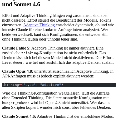
und Sonnet 4.6
Effort und Adaptive Thinking hängen eng zusammen, sind aber
nicht dasselbe. Effort steuert die Bereitschaft des Modells, Tokens
einzusetzen.
Adaptive Thinking
entscheidet dynamisch, ob und wie
intensiv Claude für eine konkrete Anfrage intern analysiert. Wer
beide verwechselt, baut sich Konfigurationen, die entweder still
ohne Thinking laufen oder unnötig teuer sind.
Claude Fable 5:
Adaptive Thinking ist immer aktiviert. Eine
zusätzliche
-Konfiguration ist nicht erforderlich. Das
thinking
Denken lässt sich bei diesem Modell nicht deaktivieren. Der Effort-
Level steuert, wie tief und ausführlich das adaptive Denken ausfällt.
Claude Opus 4.8:
unterstützt ausschließlich Adaptive Thinking. In
API-Anfragen muss es jedoch explizit aktiviert werden:
thinking
=
{
"type"
: 
"adaptive"
}
Wird die Thinking-Konfiguration weggelassen, läuft die Anfrage
ohne Extended Thinking. Die ältere manuelle Konfiguration mit
wird bei Opus 4.8 nicht unterstützt. Wer das aus
budget_tokens
alten Skripten kopiert, wundert sich sonst über fehlendes Denken.
Claude Sonnet 4.6:
Adaptive Thinking ist der empfohlene Modus.