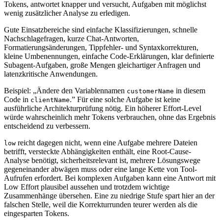
Tokens, antwortet knapper und versucht, Aufgaben mit möglichst
wenig zusätzlicher Analyse zu erledigen.
Gute Einsatzbereiche sind einfache Klassifizierungen, schnelle
Nachschlagefragen, kurze Chat-Antworten,
Formatierungsänderungen, Tippfehler- und Syntaxkorrekturen,
kleine Umbenennungen, einfache Code-Erklärungen, klar definierte
Subagent-Aufgaben, große Mengen gleichartiger Anfragen und
latenzkritische Anwendungen.
Beispiel: „Ändere den Variablennamen
in diesem
customerName
Code in
.” Für eine solche Aufgabe ist keine
clientName
ausführliche Architekturprüfung nötig. Ein höherer Effort-Level
würde wahrscheinlich mehr Tokens verbrauchen, ohne das Ergebnis
entscheidend zu verbessern.
reicht dagegen nicht, wenn eine Aufgabe mehrere Dateien
low
betrifft, versteckte Abhängigkeiten enthält, eine Root-Cause-
Analyse benötigt, sicherheitsrelevant ist, mehrere Lösungswege
gegeneinander abwägen muss oder eine lange Kette von Tool-
Aufrufen erfordert. Bei komplexen Aufgaben kann eine Antwort mit
Low Effort plausibel aussehen und trotzdem wichtige
Zusammenhänge übersehen. Eine zu niedrige Stufe spart hier an der
falschen Stelle, weil die Korrekturrunden teurer werden als die
eingesparten Tokens.