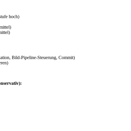
tufe hoch)
ittel)
ittel)
ation, Bild-Pipeline-Steuerung, Commit)
eren)
nservativ):