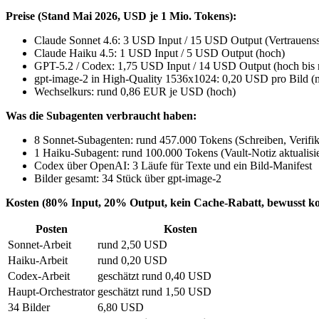
Preise (Stand Mai 2026, USD je 1 Mio. Tokens):
Claude Sonnet 4.6: 3 USD Input / 15 USD Output (Vertrauenss
Claude Haiku 4.5: 1 USD Input / 5 USD Output (hoch)
GPT-5.2 / Codex: 1,75 USD Input / 14 USD Output (hoch bis m
gpt-image-2 in High-Quality 1536x1024: 0,20 USD pro Bild (m
Wechselkurs: rund 0,86 EUR je USD (hoch)
Was die Subagenten verbraucht haben:
8 Sonnet-Subagenten: rund 457.000 Tokens (Schreiben, Verifik
1 Haiku-Subagent: rund 100.000 Tokens (Vault-Notiz aktualisi
Codex über OpenAI: 3 Läufe für Texte und ein Bild-Manifest
Bilder gesamt: 34 Stück über gpt-image-2
Kosten (80% Input, 20% Output, kein Cache-Rabatt, bewusst ko
Posten
Kosten
Sonnet-Arbeit
rund 2,50 USD
Haiku-Arbeit
rund 0,20 USD
Codex-Arbeit
geschätzt rund 0,40 USD
Haupt-Orchestrator
geschätzt rund 1,50 USD
34 Bilder
6,80 USD