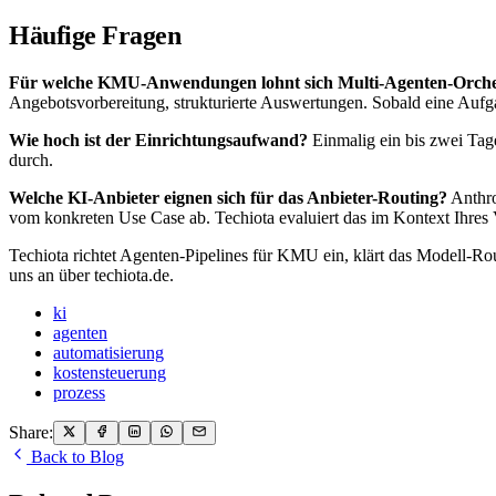
Häufige Fragen
Für welche KMU-Anwendungen lohnt sich Multi-Agenten-Orche
Angebotsvorbereitung, strukturierte Auswertungen. Sobald eine Aufga
Wie hoch ist der Einrichtungsaufwand?
Einmalig ein bis zwei Tage
durch.
Welche KI-Anbieter eignen sich für das Anbieter-Routing?
Anthro
vom konkreten Use Case ab. Techiota evaluiert das im Kontext Ihres
Techiota richtet Agenten-Pipelines für KMU ein, klärt das Modell-Rou
uns an über techiota.de.
ki
agenten
automatisierung
kostensteuerung
prozess
Share:
Back to Blog