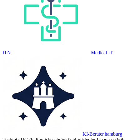
ITN
Medical IT
KI-Berater.hamburg
Techiota UG (haftungsbeschränkt), Bergstedter Chaussee 66b,