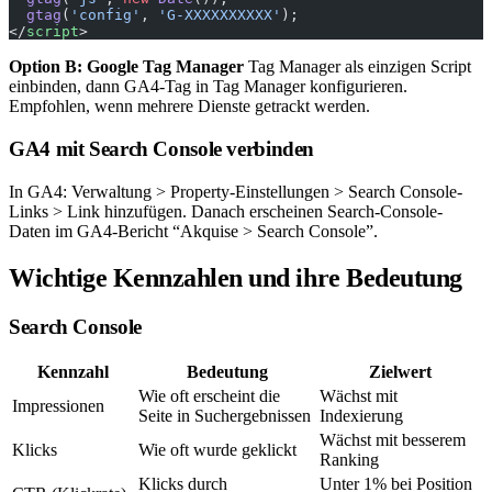
  gtag
(
'config'
, 
'G-XXXXXXXXXX'
);
</
script
>
Option B: Google Tag Manager
Tag Manager als einzigen Script
einbinden, dann GA4-Tag in Tag Manager konfigurieren.
Empfohlen, wenn mehrere Dienste getrackt werden.
GA4 mit Search Console verbinden
In GA4: Verwaltung > Property-Einstellungen > Search Console-
Links > Link hinzufügen. Danach erscheinen Search-Console-
Daten im GA4-Bericht “Akquise > Search Console”.
Wichtige Kennzahlen und ihre Bedeutung
Search Console
Kennzahl
Bedeutung
Zielwert
Wie oft erscheint die
Wächst mit
Impressionen
Seite in Suchergebnissen
Indexierung
Wächst mit besserem
Klicks
Wie oft wurde geklickt
Ranking
Klicks durch
Unter 1% bei Position