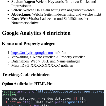
Suchanfragen:
Welche Keywords führen zu Klicks und
Impressionen
Seiten:
Welche URLs am häufigsten angeklickt werden
Abdeckung:
Welche Seiten indexiert sind und welche nicht
Core Web Vitals:
Ladezeiten und Stabilität aus der
Nutzerperspektive
Google Analytics 4 einrichten
Konto und Property anlegen
https://analytics.google.com
aufrufen
Verwaltung > Konto erstellen > Property erstellen
Datenstrom: Web > URL und Name eintragen
Mess-ID (G-XXXXXXXXXX) notieren
Tracking-Code einbinden
Option A: direkt im HTML-Head
<
script
 async
 src
=
"https://www.googletagmanager.com/gta
<
script
>
  window.dataLayer 
=
 window.dataLayer 
||
 [];
  function
 gtag
(){dataLayer.
push
(
arguments
);}
  gtag
(
'js'
, 
new
 Date
());