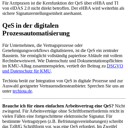
Für Arztpraxen ist die Kernfunktion der QeS über eHBA und TI
von eIDAS 2.0 nicht direkt betroffen. Der eHBA wird weiterhin als
sichere Signaturerstellungseinheit anerkannt.
QeS in der digitalen
Prozessautomatisierung
Für Unternehmen, die Vertragsprozesse oder
Genehmigungsworkflows digitalisieren, ist die QeS ein zentraler
Baustein. Sie ermöglicht vollständig papierlose Abläufe mit vollem
Rechtsbeweiswert. Wie Datenschutz und Dokumentationspflichten
im KMU-Alltag zusammenspielen, vertieft der Beitrag zu
DSGVO
und Datenschutz für KMU
.
Techiota berät zur Integration von QeS in digitale Prozesse und zur
Auswahl geeigneter Vertrauensdiensteanbieter. Sprechen Sie uns an
unter
techiota.de
.
Brauche ich für einen einfachen Arbeitsvertrag eine QeS?
Nicht
zwingend. Für Arbeitsverträge ohne Schriftformerfordernis reicht in
vielen Fällen eine fortgeschrittene elektronische Signatur. Für
bestimmte Vertragstypen (z.B. Befristungsvereinbarungen) schreibt
das TzBfG Schriftform vor, was eine QeS erfordert. Im Zweifel