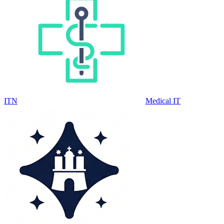
ITN
Medical IT