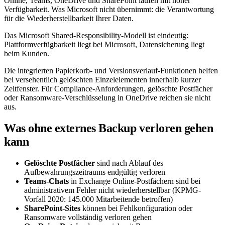
Online, Teams, OneDrive und SharePoint laufen mit hoher
Verfügbarkeit. Was Microsoft nicht übernimmt: die Verantwortung
für die Wiederherstellbarkeit Ihrer Daten.
Das Microsoft Shared-Responsibility-Modell ist eindeutig:
Plattformverfügbarkeit liegt bei Microsoft, Datensicherung liegt
beim Kunden.
Die integrierten Papierkorb- und Versionsverlauf-Funktionen helfen
bei versehentlich gelöschten Einzelelementen innerhalb kurzer
Zeitfenster. Für Compliance-Anforderungen, gelöschte Postfächer
oder Ransomware-Verschlüsselung in OneDrive reichen sie nicht
aus.
Was ohne externes Backup verloren gehen
kann
Gelöschte Postfächer
sind nach Ablauf des
Aufbewahrungszeitraums endgültig verloren
Teams-Chats
in Exchange Online-Postfächern sind bei
administrativem Fehler nicht wiederherstellbar (KPMG-
Vorfall 2020: 145.000 Mitarbeitende betroffen)
SharePoint-Sites
können bei Fehlkonfiguration oder
Ransomware vollständig verloren gehen