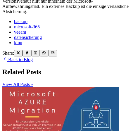
Versionsverlauf hilft nur innerhalb der Microsoft-
Aufbewahrungsfrist. Ein externes Backup ist die einzige verlässliche
Absicherung.
backup
microsoft-365
veeam
datensicherung
kmu
Share:
Back to Blog
Related Posts
View All Posts »