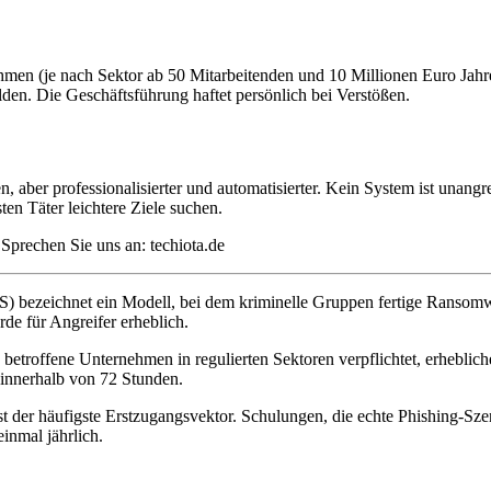
ehmen (je nach Sektor ab 50 Mitarbeitenden und 10 Millionen Euro Ja
den. Die Geschäftsführung haftet persönlich bei Verstößen.
n, aber professionalisierter und automatisierter. Kein System ist unang
en Täter leichtere Ziele suchen.
prechen Sie uns an: techiota.de
 bezeichnet ein Modell, bei dem kriminelle Gruppen fertige Ransomwa
de für Angreifer erheblich.
betroffene Unternehmen in regulierten Sektoren verpflichtet, erheblich
nnerhalb von 72 Stunden.
st der häufigste Erstzugangsvektor. Schulungen, die echte Phishing-Szen
nmal jährlich.