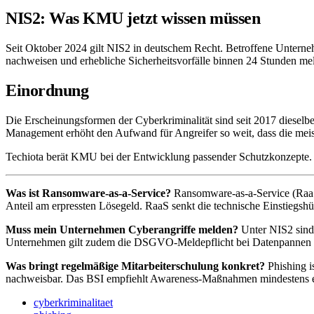
NIS2: Was KMU jetzt wissen müssen
Seit Oktober 2024 gilt NIS2 in deutschem Recht. Betroffene Untern
nachweisen und erhebliche Sicherheitsvorfälle binnen 24 Stunden mel
Einordnung
Die Erscheinungsformen der Cyberkriminalität sind seit 2017 dieselbe
Management erhöht den Aufwand für Angreifer so weit, dass die meist
Techiota berät KMU bei der Entwicklung passender Schutzkonzepte. S
Was ist Ransomware-as-a-Service?
Ransomware-as-a-Service (RaaS)
Anteil am erpressten Lösegeld. RaaS senkt die technische Einstiegshür
Muss mein Unternehmen Cyberangriffe melden?
Unter NIS2 sind 
Unternehmen gilt zudem die DSGVO-Meldepflicht bei Datenpannen i
Was bringt regelmäßige Mitarbeiterschulung konkret?
Phishing i
nachweisbar. Das BSI empfiehlt Awareness-Maßnahmen mindestens ei
cyberkriminalitaet