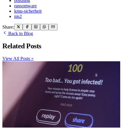
phishing
ransomware
kmu-sicherheit
nis2
Share:
Back to Blog
Related Posts
View All Posts »